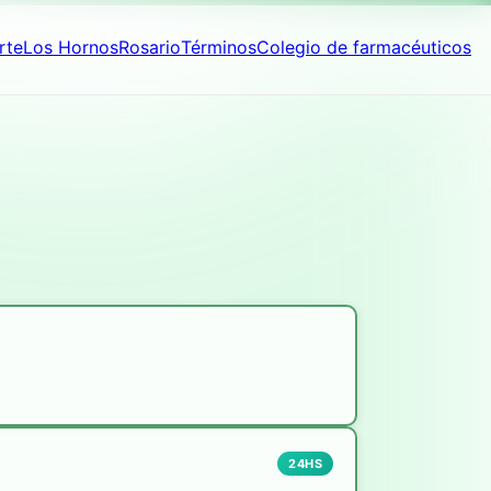
rte
Los Hornos
Rosario
Términos
Colegio de farmacéuticos
24HS