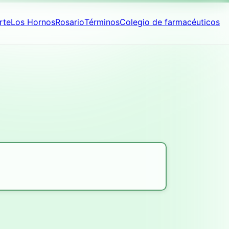
rte
Los Hornos
Rosario
Términos
Colegio de farmacéuticos