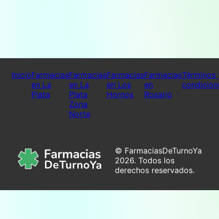
Inicio
Farmacias
Farmacias
Farmacias
Farmacias
Términos 
en La
en La
en Los
en
condicion
Plata
Plata
Hornos
Rosario
Zona
Norte
© FarmaciasDeTurnoYa
2026. Todos los
derechos reservados.