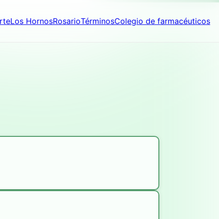
rte
Los Hornos
Rosario
Términos
Colegio de farmacéuticos