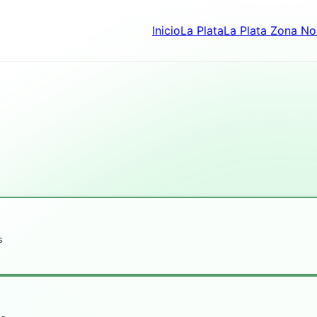
Inicio
La Plata
La Plata Zona No
s