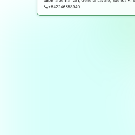
DE la Serna 1281, General Lavalle, Buenos Air
+542246558940