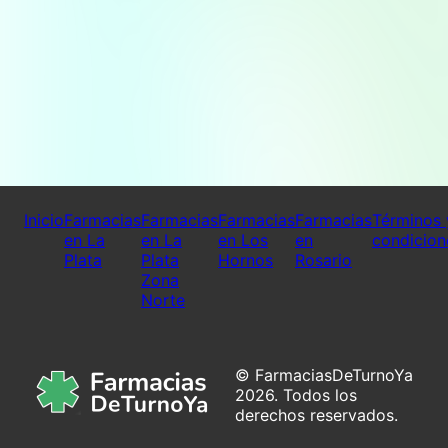
Inicio
Farmacias
Farmacias
Farmacias
Farmacias
Términos 
en La
en La
en Los
en
condicion
Plata
Plata
Hornos
Rosario
Zona
Norte
© FarmaciasDeTurnoYa
2026. Todos los
derechos reservados.