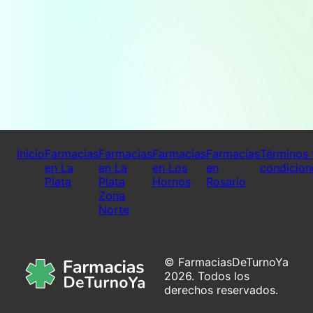
Inicio
Farmacias
Farmacias
Farmacias
Farmacias
Términos 
en La
en La
en Los
en
condicion
Plata
Plata
Hornos
Rosario
Zona
Norte
© FarmaciasDeTurnoYa
2026. Todos los
derechos reservados.