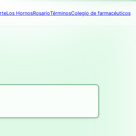
rte
Los Hornos
Rosario
Términos
Colegio de farmacéuticos