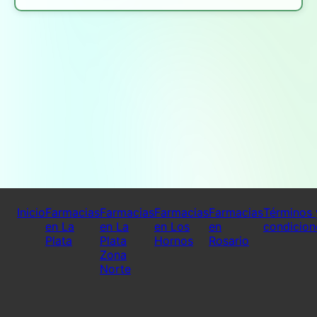
Inicio
Farmacias
Farmacias
Farmacias
Farmacias
Términos 
en La
en La
en Los
en
condicion
Plata
Plata
Hornos
Rosario
Zona
Norte