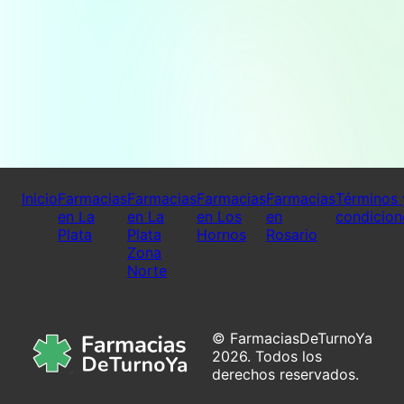
Inicio
Farmacias
Farmacias
Farmacias
Farmacias
Términos 
en La
en La
en Los
en
condicion
Plata
Plata
Hornos
Rosario
Zona
Norte
© FarmaciasDeTurnoYa
2026. Todos los
derechos reservados.