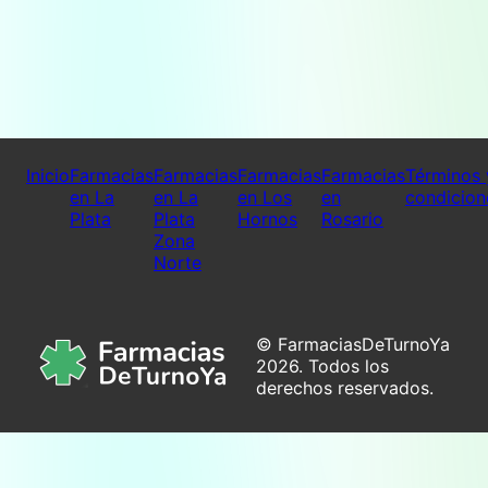
Inicio
Farmacias
Farmacias
Farmacias
Farmacias
Términos 
en La
en La
en Los
en
condicion
Plata
Plata
Hornos
Rosario
Zona
Norte
© FarmaciasDeTurnoYa
2026. Todos los
derechos reservados.