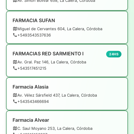
Av. Simón Bolívar 658, La Calera, Córdoba
FARMACIA SUFAN
Miguel de Cervantes 604, La Calera, Córdoba
+5493543537636
FARMACIAS RED SARMIENTO I
24HS
Av. Gral. Paz 146, La Calera, Córdoba
+543517451215
Farmacia Alasia
Av. Vélez Sársfield 437, La Calera, Córdoba
+543543466694
Farmacia Alvear
C. Saul Moyano 253, La Calera, Córdoba