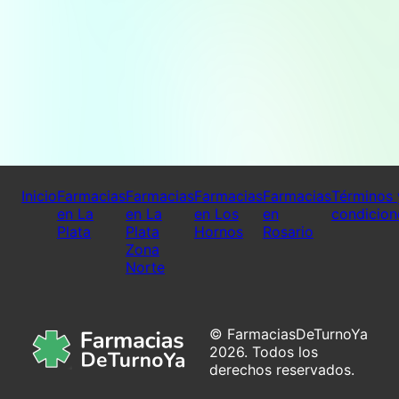
Inicio
Farmacias
Farmacias
Farmacias
Farmacias
Términos 
en La
en La
en Los
en
condicion
Plata
Plata
Hornos
Rosario
Zona
Norte
© FarmaciasDeTurnoYa
2026. Todos los
derechos reservados.