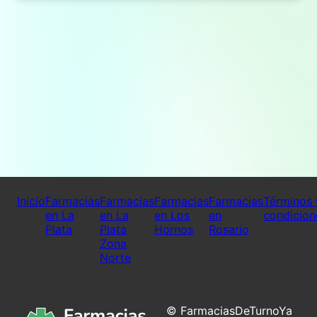
Inicio
Farmacias
Farmacias
Farmacias
Farmacias
Términos 
en La
en La
en Los
en
condicion
Plata
Plata
Hornos
Rosario
Zona
Norte
© FarmaciasDeTurnoYa