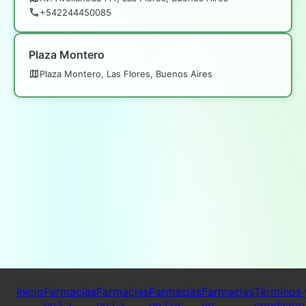
+542244450085
Plaza Montero
Plaza Montero, Las Flores, Buenos Aires
Inicio
Farmacias
Farmacias
Farmacias
Farmacias
Términos 
en La
en La
en Los
en
condicion