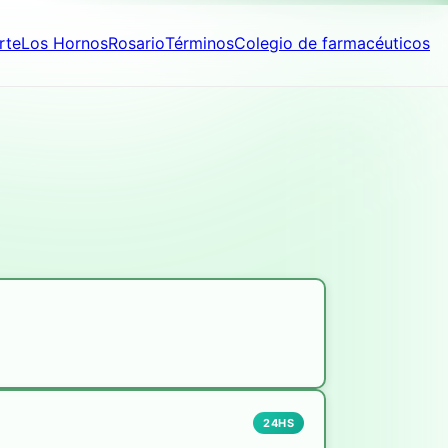
rte
Los Hornos
Rosario
Términos
Colegio de farmacéuticos
24HS