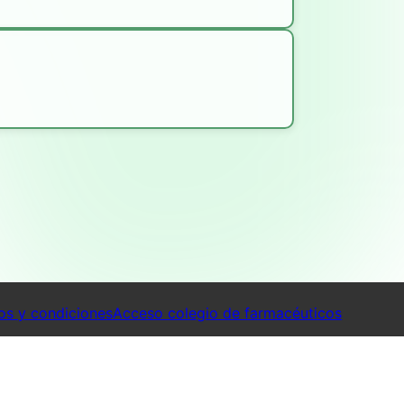
os y condiciones
Acceso colegio de farmacéuticos
maciasDeTurnoYa 2026. Todos los derechos reservados.