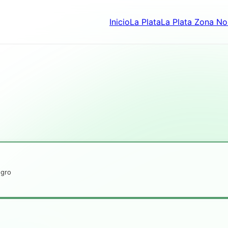
Inicio
La Plata
La Plata Zona No
egro