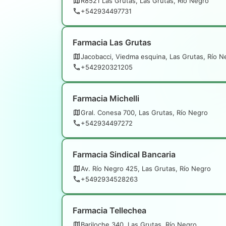
R8521 Las Grutas, Las Grutas, Río Negro
+542934497731
Farmacia Las Grutas
Jacobacci, Viedma esquina, Las Grutas, Río N
+542920321205
Farmacia Michelli
Gral. Conesa 700, Las Grutas, Río Negro
+542934497272
Farmacia Sindical Bancaria
Av. Río Negro 425, Las Grutas, Río Negro
+5492934528263
Farmacia Tellechea
Bariloche 340, Las Grutas, Río Negro