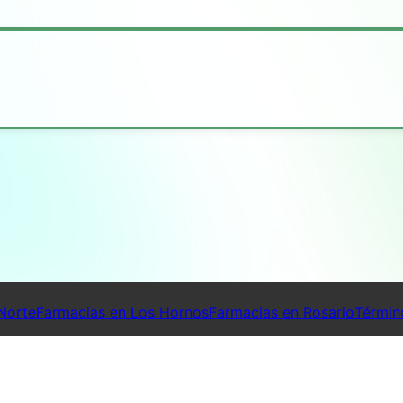
Norte
Farmacias en Los Hornos
Farmacias en Rosario
Términ
© Far