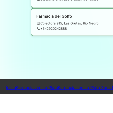
Farmacia del Golfo
Colectora 915, Las Grutas, Río Negro
+542920242888
Inicio
Farmacias en La Plata
Farmacias en La Plata Zona 