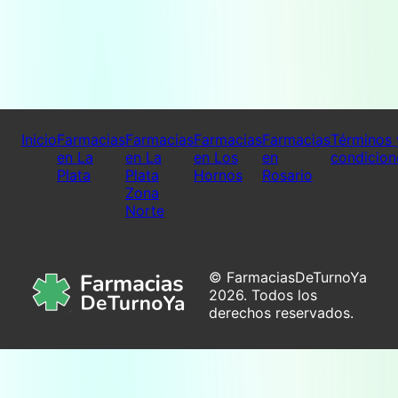
Inicio
Farmacias
Farmacias
Farmacias
Farmacias
Términos 
en La
en La
en Los
en
condicion
Plata
Plata
Hornos
Rosario
Zona
Norte
© FarmaciasDeTurnoYa
2026. Todos los
derechos reservados.