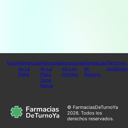
Inicio
Farmacias
Farmacias
Farmacias
Farmacias
Términos 
en La
en La
en Los
en
condicion
Plata
Plata
Hornos
Rosario
Zona
Norte
© FarmaciasDeTurnoYa
2026. Todos los
derechos reservados.