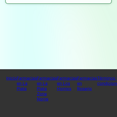
Inicio
Farmacias
Farmacias
Farmacias
Farmacias
Términos 
en La
en La
en Los
en
condicion
Plata
Plata
Hornos
Rosario
Zona
Norte