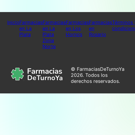
Inicio
Farmacias
Farmacias
Farmacias
Farmacias
Términos 
en La
en La
en Los
en
condicion
Plata
Plata
Hornos
Rosario
Zona
Norte
© FarmaciasDeTurnoYa
2026. Todos los
derechos reservados.