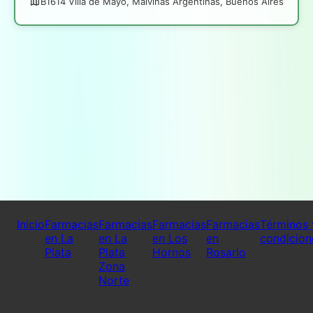
B1614 Villa de Mayo, Malvinas Argentinas, Buenos Aires
Inicio
Farmacias
Farmacias
Farmacias
Farmacias
Términos 
en La
en La
en Los
en
condicion
Plata
Plata
Hornos
Rosario
Zona
Norte