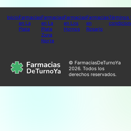
Inicio
Farmacias
Farmacias
Farmacias
Farmacias
Términos 
en La
en La
en Los
en
condicion
Plata
Plata
Hornos
Rosario
Zona
Norte
© FarmaciasDeTurnoYa
2026. Todos los
derechos reservados.