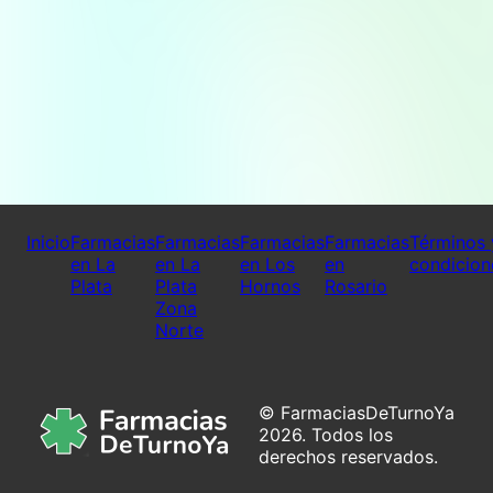
Inicio
Farmacias
Farmacias
Farmacias
Farmacias
Términos 
en La
en La
en Los
en
condicion
Plata
Plata
Hornos
Rosario
Zona
Norte
© FarmaciasDeTurnoYa
2026. Todos los
derechos reservados.