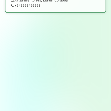
Av Sarmiento 145, Marull, Córdoba
+543563492253