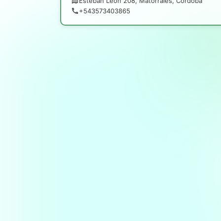
Esteban León 208, Matorrales, Córdoba
+543573403865