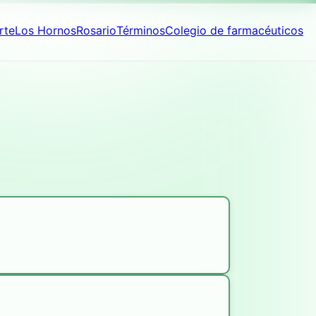
rte
Los Hornos
Rosario
Términos
Colegio de farmacéuticos