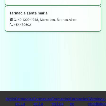
farmacia santa maria
C. 40 1000-1048, Mercedes, Buenos Aires
+54430602
Inicio
Farmacias
Farmacias
Farmacias
Farmacias
Términos 
en La
en La
en Los
en
condicion