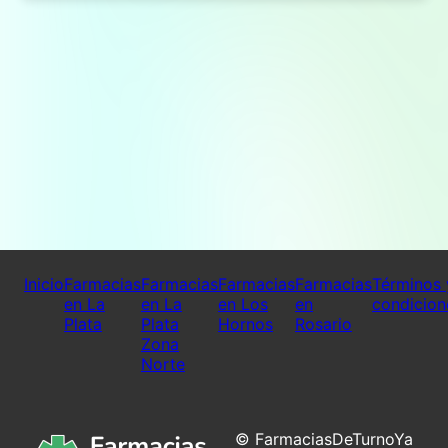
Inicio
Farmacias
Farmacias
Farmacias
Farmacias
Términos 
en La
en La
en Los
en
condicion
Plata
Plata
Hornos
Rosario
Zona
Norte
© FarmaciasDeTurnoYa