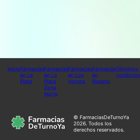
Inicio
Farmacias
Farmacias
Farmacias
Farmacias
Términos 
en La
en La
en Los
en
condicion
Plata
Plata
Hornos
Rosario
Zona
Norte
© FarmaciasDeTurnoYa
2026. Todos los
derechos reservados.