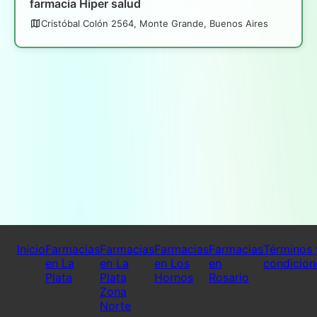
farmacia Hiper salud
Cristóbal Colón 2564, Monte Grande, Buenos Aires
Inicio
Farmacias
Farmacias
Farmacias
Farmacias
Términos 
en La
en La
en Los
en
condicion
Plata
Plata
Hornos
Rosario
Zona
Norte