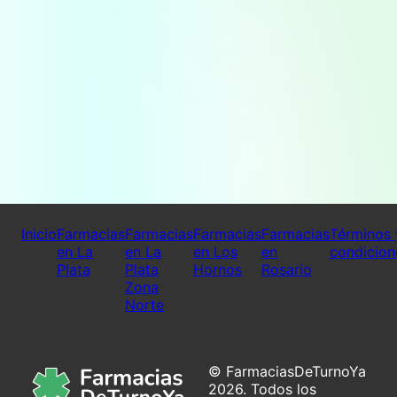
Inicio
Farmacias
Farmacias
Farmacias
Farmacias
Términos 
en La
en La
en Los
en
condicion
Plata
Plata
Hornos
Rosario
Zona
Norte
© FarmaciasDeTurnoYa
2026. Todos los