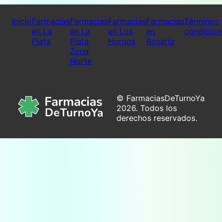
Inicio
Farmacias
Farmacias
Farmacias
Farmacias
Términos 
en La
en La
en Los
en
condicion
Plata
Plata
Hornos
Rosario
Zona
Norte
© FarmaciasDeTurnoYa
2026. Todos los
derechos reservados.