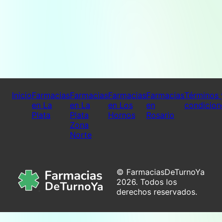
Inicio
Farmacias
Farmacias
Farmacias
Farmacias
Términos 
en La
en La
en Los
en
condicion
Plata
Plata
Hornos
Rosario
Zona
Norte
© FarmaciasDeTurnoYa
2026. Todos los
derechos reservados.