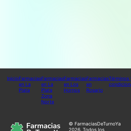
Inicio
Farmacias
Farmacias
Farmacias
Farmacias
Términos 
en La
en La
en Los
en
condicion
Plata
Plata
Hornos
Rosario
Zona
Norte
© FarmaciasDeTurnoYa
2026. Todos los