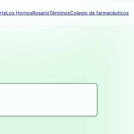
rte
Los Hornos
Rosario
Términos
Colegio de farmacéuticos