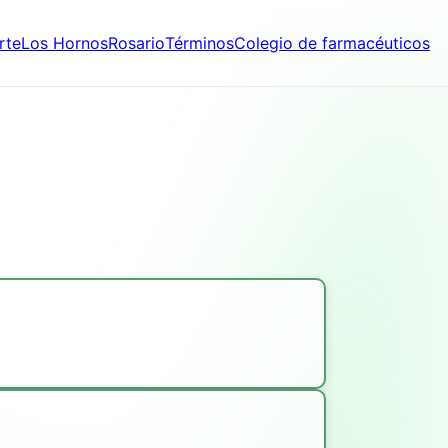
rte
Los Hornos
Rosario
Términos
Colegio de farmacéuticos