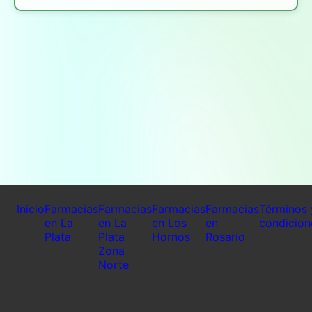
Inicio
Farmacias
Farmacias
Farmacias
Farmacias
Términos 
en La
en La
en Los
en
condicion
Plata
Plata
Hornos
Rosario
Zona
Norte