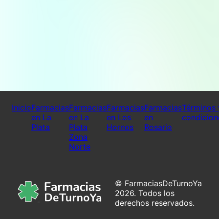
Inicio
Farmacias
Farmacias
Farmacias
Farmacias
Términos 
en La
en La
en Los
en
condicion
Plata
Plata
Hornos
Rosario
Zona
Norte
© FarmaciasDeTurnoYa
2026. Todos los
derechos reservados.