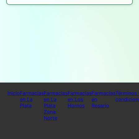
Inicio
Farmacias
Farmacias
Farmacias
Farmacias
Términos 
en La
en La
en Los
en
condicion
Plata
Plata
Hornos
Rosario
Zona
Norte