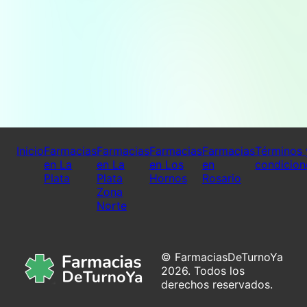
Inicio
Farmacias
Farmacias
Farmacias
Farmacias
Términos 
en La
en La
en Los
en
condicion
Plata
Plata
Hornos
Rosario
Zona
Norte
© FarmaciasDeTurnoYa
2026. Todos los
derechos reservados.