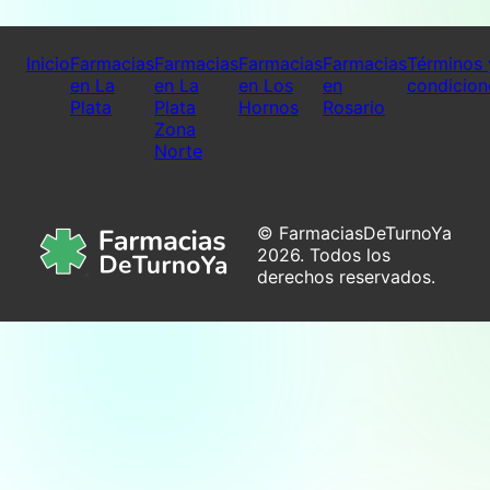
Inicio
Farmacias
Farmacias
Farmacias
Farmacias
Términos 
en La
en La
en Los
en
condicion
Plata
Plata
Hornos
Rosario
Zona
Norte
© FarmaciasDeTurnoYa
2026. Todos los
derechos reservados.