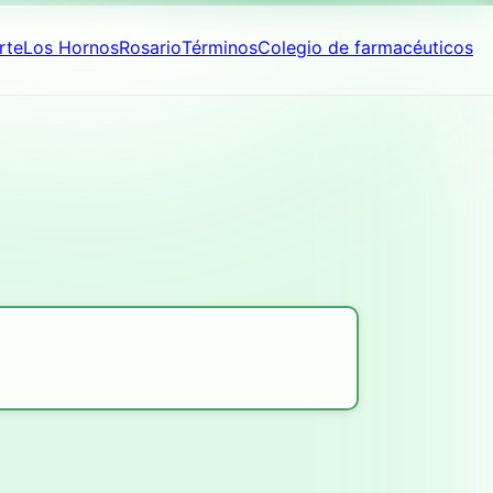
rte
Los Hornos
Rosario
Términos
Colegio de farmacéuticos