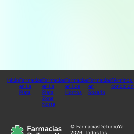
Inicio
Farmacias
Farmacias
Farmacias
Farmacias
Términos 
en La
en La
en Los
en
condicion
Plata
Plata
Hornos
Rosario
Zona
Norte
© FarmaciasDeTurnoYa
2026. Todos los