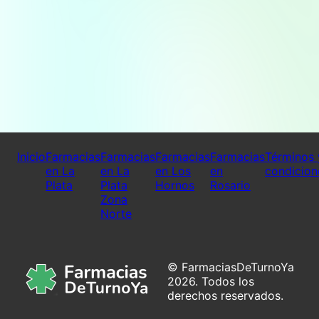
Inicio
Farmacias
Farmacias
Farmacias
Farmacias
Términos 
en La
en La
en Los
en
condicion
Plata
Plata
Hornos
Rosario
Zona
Norte
© FarmaciasDeTurnoYa
2026. Todos los
derechos reservados.