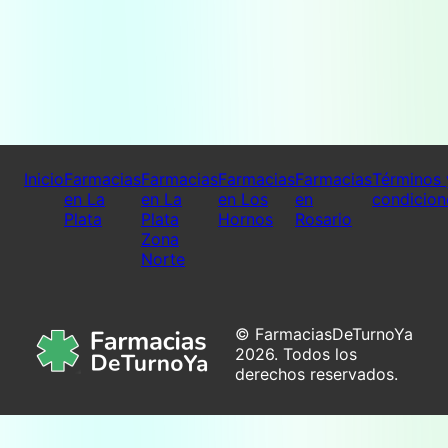
Inicio
Farmacias
Farmacias
Farmacias
Farmacias
Términos 
en La
en La
en Los
en
condicion
Plata
Plata
Hornos
Rosario
Zona
Norte
© FarmaciasDeTurnoYa
2026. Todos los
derechos reservados.