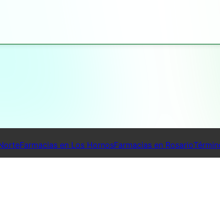
Norte
Farmacias en Los Hornos
Farmacias en Rosario
Términ
© Far