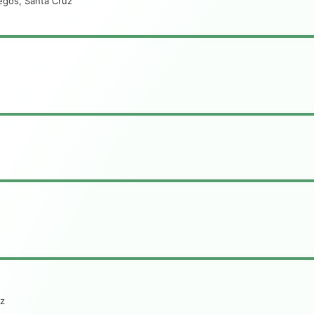
legos, Santa Cruz
uz