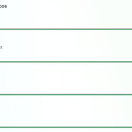
cos
uz