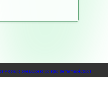
os y condiciones
Acceso colegio de farmacéuticos
maciasDeTurnoYa 2026. Todos los derechos reservados.