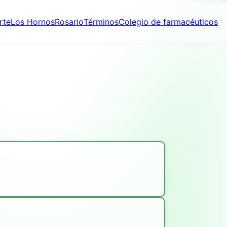
rte
Los Hornos
Rosario
Términos
Colegio de farmacéuticos