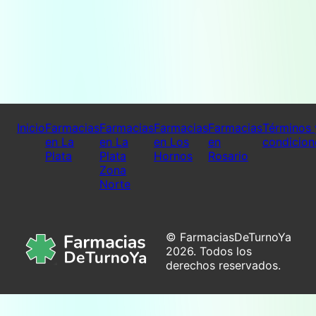
Inicio
Farmacias
Farmacias
Farmacias
Farmacias
Términos 
en La
en La
en Los
en
condicion
Plata
Plata
Hornos
Rosario
Zona
Norte
© FarmaciasDeTurnoYa
2026. Todos los
derechos reservados.