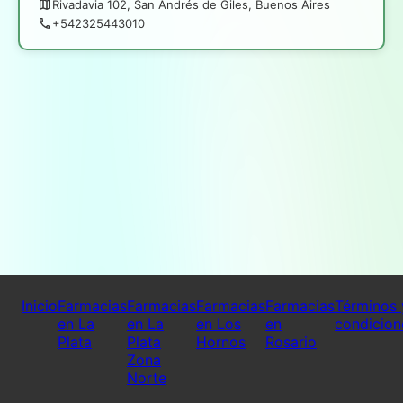
Rivadavia 102, San Andrés de Giles, Buenos Aires
+542325443010
Inicio
Farmacias
Farmacias
Farmacias
Farmacias
Términos 
en La
en La
en Los
en
condicion
Plata
Plata
Hornos
Rosario
Zona
Norte