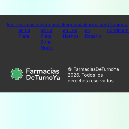
Inicio
Farmacias
Farmacias
Farmacias
Farmacias
Términos 
en La
en La
en Los
en
condicion
Plata
Plata
Hornos
Rosario
Zona
Norte
© FarmaciasDeTurnoYa
2026. Todos los
derechos reservados.