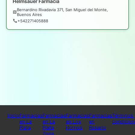
Helmsauer Farmacia
Bernardino Rivadavia 371, San Miguel del Monte,
Buenos Aires
+542271405888
Inicio
Farmacias
Farmacias
Farmacias
Farmacias
Términos 
en La
en La
en Los
en
condicion
Plata
Plata
Hornos
Rosario
Zona