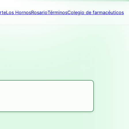
rte
Los Hornos
Rosario
Términos
Colegio de farmacéuticos