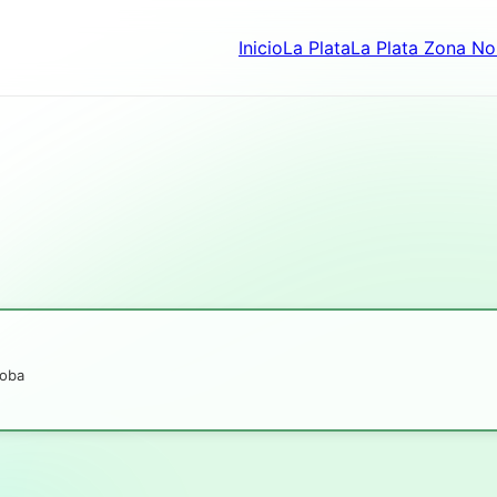
Inicio
La Plata
La Plata Zona No
doba