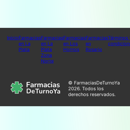
Inicio
Farmacias
Farmacias
Farmacias
Farmacias
Términos 
en La
en La
en Los
en
condicion
Plata
Plata
Hornos
Rosario
Zona
Norte
© FarmaciasDeTurnoYa
2026. Todos los
derechos reservados.