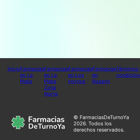
Inicio
Farmacias
Farmacias
Farmacias
Farmacias
Términos 
en La
en La
en Los
en
condicion
Plata
Plata
Hornos
Rosario
Zona
Norte
© FarmaciasDeTurnoYa
2026. Todos los
derechos reservados.