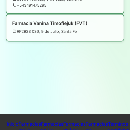
+543491475295
Farmacia Vanina Timofiejuk (FVT)
RP292S 036, 9 de Julio, Santa Fe
Inicio
Farmacias
Farmacias
Farmacias
Farmacias
Términos 
en La
en La
en Los
en
condicion